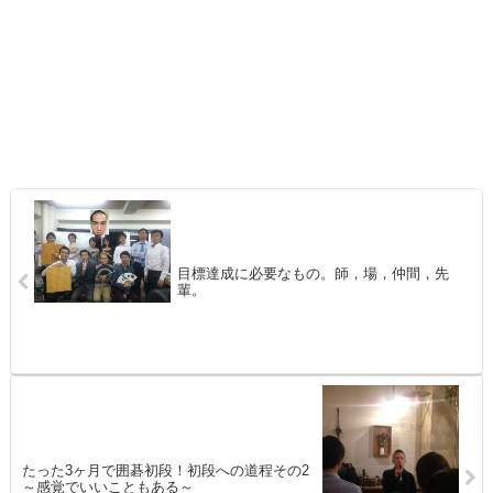
目標達成に必要なもの。師，場，仲間，先
輩。
たった3ヶ月で囲碁初段！初段への道程その2
～感覚でいいこともある～