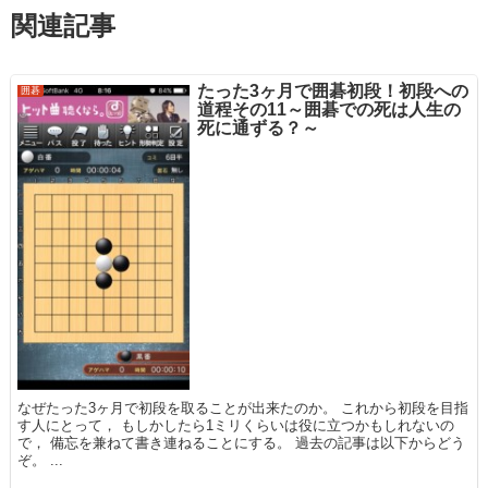
関連記事
たった3ヶ月で囲碁初段！初段への
囲碁
道程その11～囲碁での死は人生の
死に通ずる？～
なぜたった3ヶ月で初段を取ることが出来たのか。 これから初段を目指
す人にとって， もしかしたら1ミリくらいは役に立つかもしれないの
で， 備忘を兼ねて書き連ねることにする。 過去の記事は以下からどう
ぞ。 ...