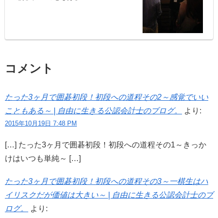
コメント
たった3ヶ月で囲碁初段！初段への道程その2～感覚でいい
こともある～ | 自由に生きる公認会計士のブログ。
より:
2015年10月19日 7:48 PM
[…] たった3ヶ月で囲碁初段！初段への道程その1～きっか
けはいつも単純～ […]
たった3ヶ月で囲碁初段！初段への道程その3～一棋生はハ
イリスクだが価値は大きい～ | 自由に生きる公認会計士のブ
ログ。
より: