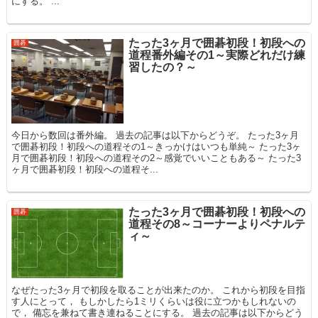
にする。 ...
たった3ヶ月で囲碁初段！初段への
囲碁
道程番外編その1～実際どれだけ練
習したの？～
今日から数回は番外編。 過去の記事は以下からどうぞ。 たった3ヶ月
で囲碁初段！初段への道程その1～きっかけはいつも単純～ たった3ヶ
月で囲碁初段！初段への道程その2～感覚でいいこともある～ たった3
ヶ月で囲碁初段！初段への道程そ...
たった3ヶ月で囲碁初段！初段への
囲碁
道程その8～コーナーよりペナルテ
ィ～
なぜたった3ヶ月で初段を取ることが出来たのか。 これから初段を目指
す人にとって， もしかしたら1ミリくらいは役に立つかもしれないの
で， 備忘を兼ねて書き連ねることにする。 過去の記事は以下からどう