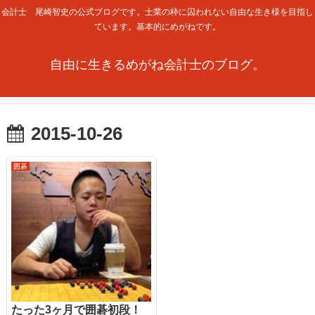
会計士 尾崎智史の公式ブログです。士業の枠に囚われない自由な生き様を目指し
ています。基本的にめがねです。
自由に生きるめがね会計士のブログ。
2015-10-26
囲碁
たった3ヶ月で囲碁初段！