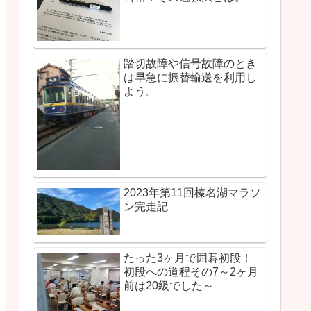
踏切故障や信号故障のとき
は早急に振替輸送を利用し
よう。
2023年第11回榛名湖マラソ
ン完走記
たった3ヶ月で囲碁初段！
初段への道程その7～2ヶ月
前は20級でした～