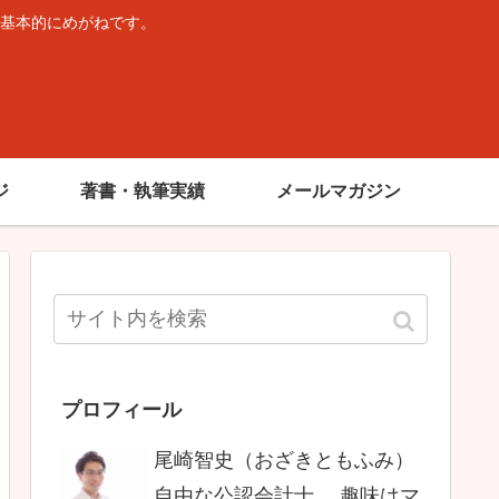
基本的にめがねです。
。
ジ
著書・執筆実績
メールマガジン
プロフィール
尾崎智史（おざきともふみ）
自由な公認会計士。 趣味はマ