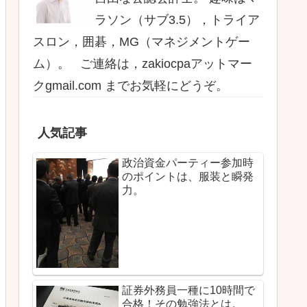
ラソン（サブ3.5），トライア
スロン，囲碁，MG（マネジメントゲー
ム）。 ご連絡は，zakiocpaアットマー
クgmail.com までお気軽にどうぞ。
人気記事
政治資金パーティー参加時
のポイントは、服装と瞬発
力。
証券外務員一種に10時間で
合格！その勉強法とは。