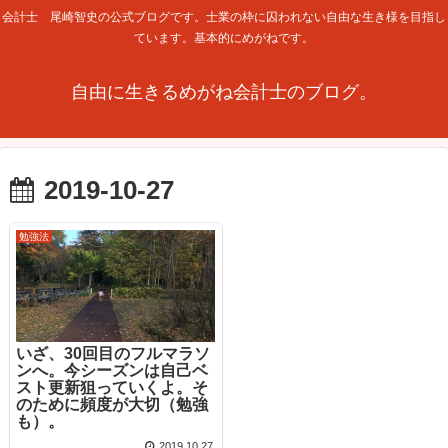
会計士 尾崎智史の公式ブログです。士業の枠に囚われない自由な生き様を目指し
ています。基本的にめがねです。
自由に生きるめがね会計士のブログ。
2019-10-27
勉強法
いざ、30回目のフルマラソ
ンへ。今シーズンは自己ベ
スト更新狙っていくよ。そ
のために頻度が大切（勉強
も）。
2019.10.27