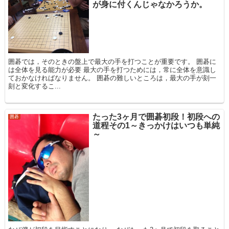
が身に付くんじゃなかろうか。
囲碁では，そのときの盤上で最大の手を打つことが重要です。 囲碁に
は全体を見る能力が必要 最大の手を打つためには，常に全体を意識し
ておかなければなりません。 囲碁の難しいところは，最大の手が刻一
刻と変化するこ...
たった3ヶ月で囲碁初段！初段への
囲碁
道程その1～きっかけはいつも単純
～