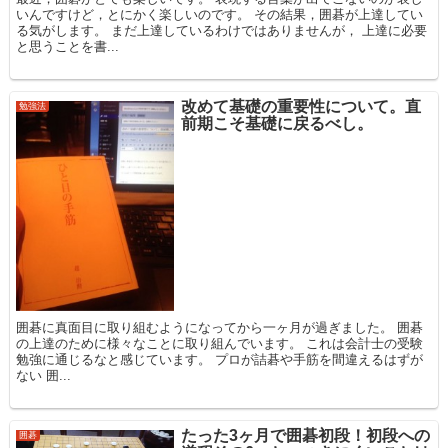
いんですけど，とにかく楽しいのです。 その結果，囲碁が上達してい
る気がします。 まだ上達しているわけではありませんが， 上達に必要
と思うことを書...
改めて基礎の重要性について。直
勉強法
前期こそ基礎に戻るべし。
囲碁に真面目に取り組むようになってから一ヶ月が過ぎました。 囲碁
の上達のために様々なことに取り組んでいます。 これは会計士の受験
勉強に通じるなと感じています。 プロが詰碁や手筋を間違えるはずが
ない 囲...
たった3ヶ月で囲碁初段！初段への
囲碁