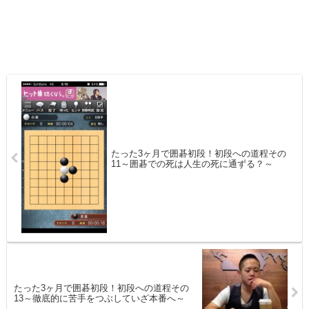
たった3ヶ月で囲碁初段！初段への道程その
11～囲碁での死は人生の死に通ずる？～
たった3ヶ月で囲碁初段！初段への道程その
13～徹底的に苦手をつぶしていざ本番へ～