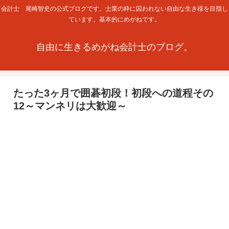
会計士 尾崎智史の公式ブログです。士業の枠に囚われない自由な生き様を目指し
ています。基本的にめがねです。
自由に生きるめがね会計士のブログ。
たった3ヶ月で囲碁初段！初段への道程その
12～マンネリは大歓迎～