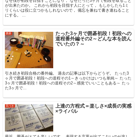
なぜ僕が初段を目指すことになり， なぜたった3ヶ月で初段を取ること
が出来たのか。 これから初段を目指す人にとって， もしかしたら1ミ
リくらいは役に立つかもしれないので， 備忘を兼ねて書き連ねること
にする。 ...
たった3ヶ月で囲碁初段！初段への
囲碁
道程番外編その2～どんな本を読ん
でいたの？～
引き続き初段合格の番外編。 過去の記事は以下からどうぞ。 たった3
ヶ月で囲碁初段！初段への道程その1～きっかけはいつも単純～ たった
3ヶ月で囲碁初段！初段への道程その2～感覚でいいこともある～ たっ
た3ヶ月で...
上達の方程式＝楽しさ×成長の実感
気づき
×ライバル
最近，囲碁がとても楽しいです。 表現する言葉が出てこないのが哀し