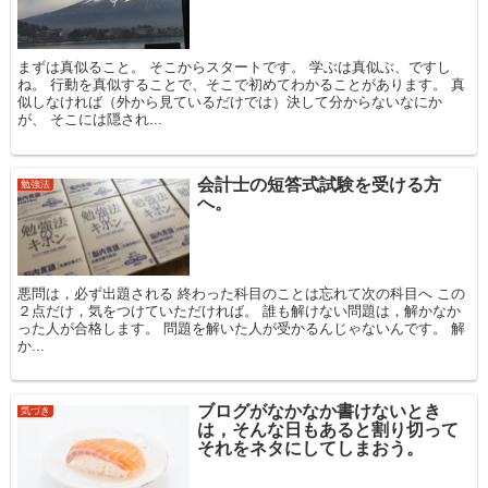
まずは真似ること。 そこからスタートです。 学ぶは真似ぶ、ですし
ね。 行動を真似することで、そこで初めてわかることがあります。 真
似しなければ（外から見ているだけでは）決して分からないなにか
が、 そこには隠され...
会計士の短答式試験を受ける方
勉強法
へ。
悪問は，必ず出題される 終わった科目のことは忘れて次の科目へ この
２点だけ，気をつけていただければ。 誰も解けない問題は，解かなか
った人が合格します。 問題を解いた人が受かるんじゃないんです。 解
か...
ブログがなかなか書けないとき
気づき
は，そんな日もあると割り切って
それをネタにしてしまおう。