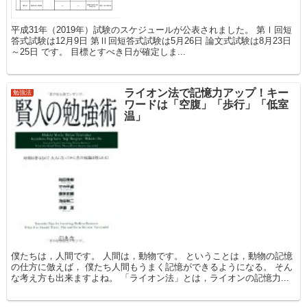
平成31年（2019年）試験のスケジュールが公表されました。 第Ⅰ回短
答式試験は12月9日 第Ⅱ回短答式試験は5月26日 論文式試験は8月23日
～25日 です。 目標とすべき日が確定しま...
ライオン法で記憶力アップ！キー
勉強法
ワードは「空腹」「歩行」「低室
温」
僕たちは，人間です。 人間は，動物です。 ということは，動物の記憶
の仕方に倣えば， 僕たち人間もうまく記憶ができるようになる。 そん
な考え方も出来ますよね。 「ライオン法」とは，ライオンの記憶力...