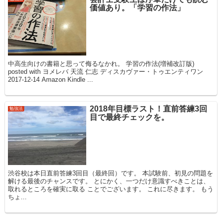
価値あり。「学習の作法」
中高生向けの書籍と思って侮るなかれ。 学習の作法(増補改訂版)
posted with ヨメレバ 天流 仁志 ディスカヴァー・トゥエンティワン
2017-12-14 Amazon Kindle ...
2018年目標ラスト！直前答練3回
勉強法
目で最終チェックを。
渋谷校は本日直前答練3回目（最終回）です。 本試験前、初見の問題を
解ける最後のチャンスです。 とにかく、一つだけ意識すべきことは、
取れるところを確実に取る ことでございます。 これに尽きます。 もう
ちょ...