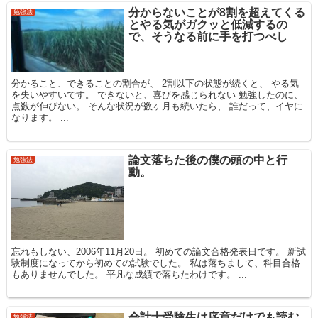
分からないことが8割を超えてくる
勉強法
とやる気がガクッと低減するの
で、そうなる前に手を打つべし
分かること、できることの割合が、 2割以下の状態が続くと、 やる気
を失いやすいです。 できないと、喜びを感じられない 勉強したのに、
点数が伸びない。 そんな状況が数ヶ月も続いたら、 誰だって、イヤに
なります。 ...
論文落ちた後の僕の頭の中と行
勉強法
動。
忘れもしない、2006年11月20日。 初めての論文合格発表日です。 新試
験制度になってから初めての試験でした。 私は落ちまして、科目合格
もありませんでした。 平凡な成績で落ちたわけです。 ...
会計士受験生は序章だけでも読む
勉強法