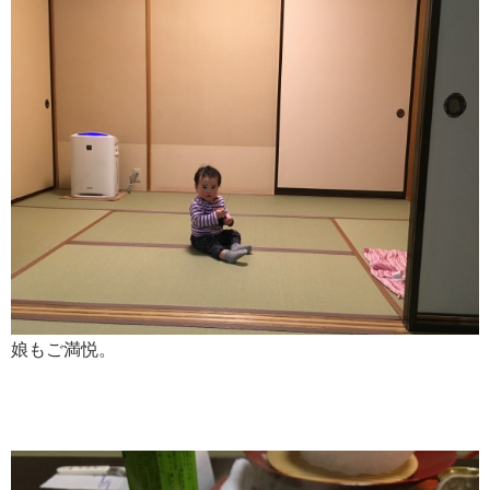
娘もご満悦。