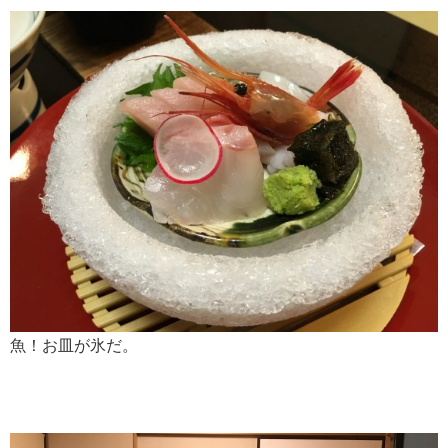
魚！お皿が氷だ。