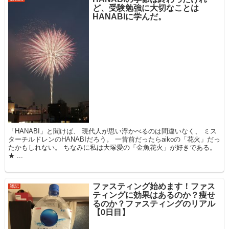
ど、受験勉強に大切なことは
HANABIに学んだ。
「HANABI」と聞けば、 現代人が思い浮かべるのは間違いなく、 ミス
ターチルドレンのHANABIだろう。 一昔前だったらaikoの「花火」だっ
たかもしれない。 ちなみに私は大塚愛の「金魚花火」が好きである。
★ ...
ファスティング始めます！ファス
雑記
ティングに効果はあるのか？痩せ
るのか？ファスティングのリアル
【0日目】