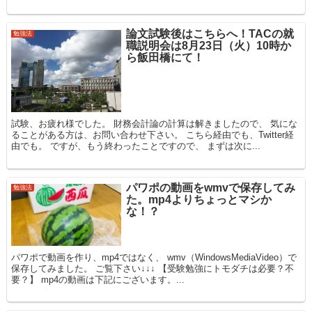
論文試験後はこちらへ！TACの就
勉強法
職説明会は8月23日（火）10時か
ら飯田橋にて！
試験、お疲れ様でした。 財務会計論の計算は解きましたので、 気にな
ることがある方は、お問い合わせ下さい。 こちら経由でも、Twitter経
由でも。 ですが、もう終わったことですので、 まずは次に...
パワポの動画をwmvで保存してみ
勉強法
た。mp4よりちょっとマシか
な！？
パワポで動画を作り、mp4ではなく、 wmv（WindowsMediaVideo）で
保存してみました。 ご覧下さい↓↓↓ 【受験勉強にトモダチは必要？不
要？】 mp4の動画は下記にございます。...