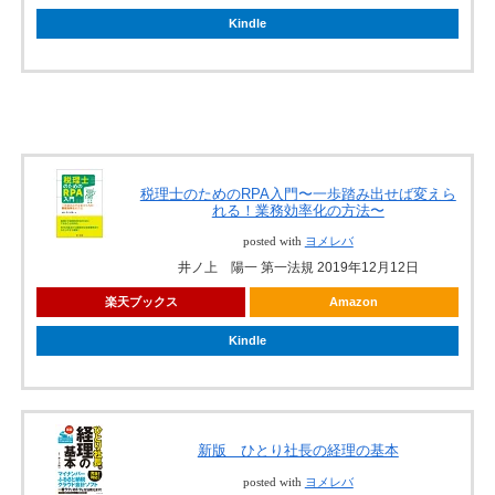
Kindle
税理士のためのRPA入門〜一歩踏み出せば変えら
れる！業務効率化の方法〜
posted with
ヨメレバ
井ノ上 陽一 第一法規 2019年12月12日
楽天ブックス
Amazon
Kindle
新版 ひとり社長の経理の基本
posted with
ヨメレバ