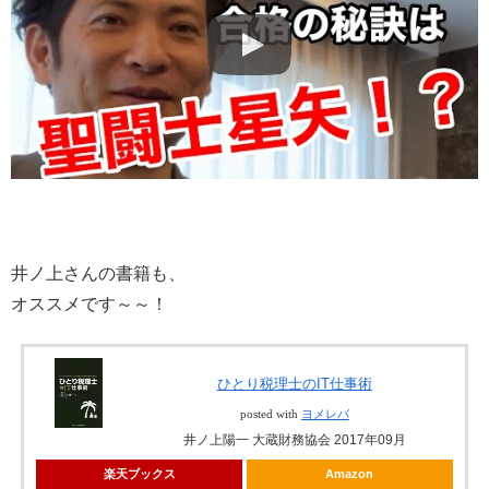
井ノ上さんの書籍も、
オススメです～～！
ひとり税理士のIT仕事術
posted with
ヨメレバ
井ノ上陽一 大蔵財務協会 2017年09月
楽天ブックス
Amazon