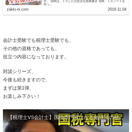
す。 当時は、ミスした注意点を箇条書き 当時、ミスノートを
作っ...
zakki-ni.com
2019.11.04
会計士受験でも税理士受験でも、
その他の資格であっても、
役立つ内容になっております。
対談シリーズ、
今後も続きますので、
まずは第1弾、
お楽しみ下さい！
【税理士VS会計士】国税専門官になる勉強法の秘訣は間違えノート