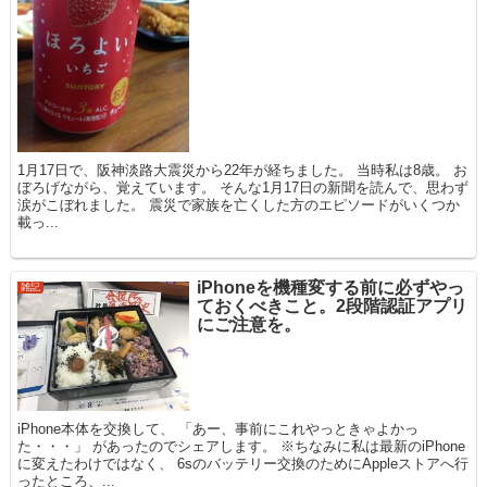
1月17日で、阪神淡路大震災から22年が経ちました。 当時私は8歳。 お
ぼろげながら、覚えています。 そんな1月17日の新聞を読んで、思わず
涙がこぼれました。 震災で家族を亡くした方のエピソードがいくつか
載っ...
iPhoneを機種変する前に必ずやっ
雑記
ておくべきこと。2段階認証アプリ
にご注意を。
iPhone本体を交換して、 「あー、事前にこれやっときゃよかっ
た・・・」 があったのでシェアします。 ※ちなみに私は最新のiPhone
に変えたわけではなく、 6sのバッテリー交換のためにAppleストアへ行
ったところ、...