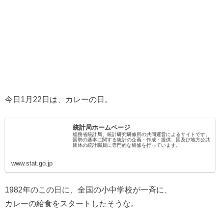
今日1月22日は、カレーの日。
統計局ホームページ
総務省統計局、統計研究研修所の共同運営によるサイトです。
国勢の基本に関する統計の企画・作成・提供、国及び地方公共
団体の統計職員に専門的な研修を行っています。
www.stat.go.jp
1982年のこの日に、全国の小中学校が一斉に、
カレーの給食をスタートしたそうな。