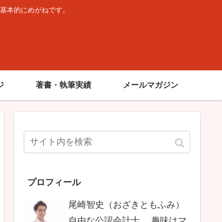
基本的にめがねです。
。
ジ
著書・執筆実績
メールマガジン
プロフィール
尾崎智史（おざきともふみ）
自由な公認会計士。 趣味はマ