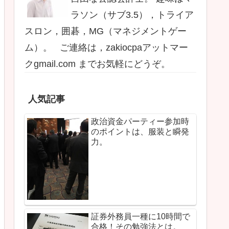
ラソン（サブ3.5），トライア
スロン，囲碁，MG（マネジメントゲー
ム）。 ご連絡は，zakiocpaアットマー
クgmail.com までお気軽にどうぞ。
人気記事
政治資金パーティー参加時
のポイントは、服装と瞬発
力。
証券外務員一種に10時間で
合格！その勉強法とは。