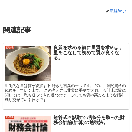
尾崎智史
関連記事
良質を求める前に量質を求めよ。
勉強法
量をこなして初めて質が良くな
る。
圧倒的な量は質を凌駕する 好きな言葉の一つです。 特に、難関資格の
勉強をしていく上で、 この考え方は非常に重要で大切。 会計士試験に
関しては、私も通ってきた道なので、 少しでも質の高まるような話を
織り交ぜているわけです...
短答式本試験で7割5分を取った財
勉強法
務会計論(計算)の勉強法。