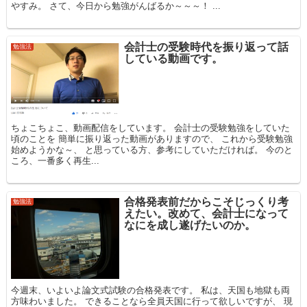
やすみ。 さて、今日から勉強がんばるか～～～！ ...
会計士の受験時代を振り返って話
勉強法
している動画です。
ちょこちょこ、動画配信をしています。 会計士の受験勉強をしていた
頃のことを 簡単に振り返った動画がありますので、 これから受験勉強
始めようかな～、 と思っている方、参考にしていただければ。 今のと
ころ、一番多く再生...
合格発表前だからこそじっくり考
勉強法
えたい。改めて、会計士になって
なにを成し遂げたいのか。
今週末、いよいよ論文式試験の合格発表です。 私は、天国も地獄も両
方味わいました。 できることなら全員天国に行って欲しいですが、 現