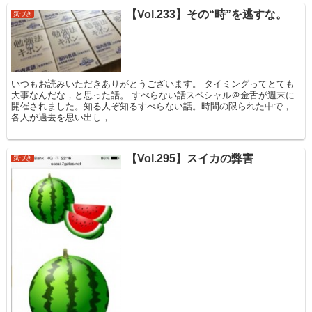
【Vol.233】その“時”を逃すな。
気づき
いつもお読みいただきありがとうございます。 タイミングってとても
大事なんだな，と思った話。 すべらない話スペシャル＠金舌が週末に
開催されました。知る人ぞ知るすべらない話。時間の限られた中で，
各人が過去を思い出し，...
【Vol.295】スイカの弊害
気づき