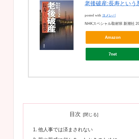
老後破産:長寿という
posted with
ヨメレバ
NHKスペシャル取材班 新潮社 201
Amazon
7net
目次
他人事では済まされない