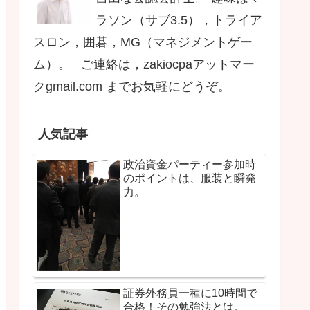
ラソン（サブ3.5），トライア
スロン，囲碁，MG（マネジメントゲー
ム）。 ご連絡は，zakiocpaアットマー
クgmail.com までお気軽にどうぞ。
人気記事
政治資金パーティー参加時
のポイントは、服装と瞬発
力。
証券外務員一種に10時間で
合格！その勉強法とは。