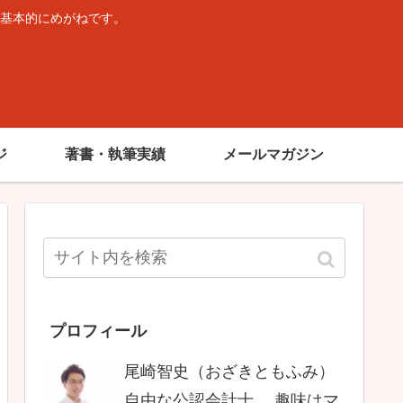
基本的にめがねです。
。
ジ
著書・執筆実績
メールマガジン
プロフィール
尾崎智史（おざきともふみ）
自由な公認会計士。 趣味はマ