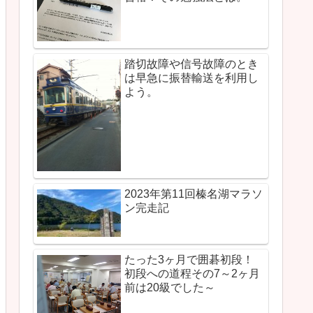
踏切故障や信号故障のとき
は早急に振替輸送を利用し
よう。
2023年第11回榛名湖マラソ
ン完走記
たった3ヶ月で囲碁初段！
初段への道程その7～2ヶ月
前は20級でした～