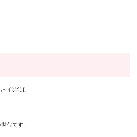
も50代半ば。
，
い世代です。