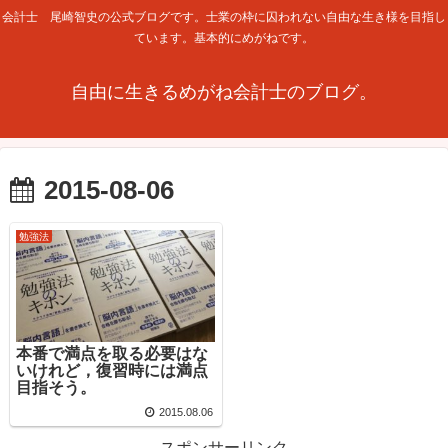
会計士 尾崎智史の公式ブログです。士業の枠に囚われない自由な生き様を目指し
ています。基本的にめがねです。
自由に生きるめがね会計士のブログ。
2015-08-06
勉強法
本番で満点を取る必要はな
いけれど，復習時には満点
目指そう。
2015.08.06
スポンサーリンク