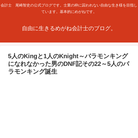
会計士 尾崎智史の公式ブログです。士業の枠に囚われない自由な生き様を目指し
ています。基本的にめがねです。
自由に生きるめがね会計士のブログ。
5人のKingと1人のKnight～バラモンキング
になれなかった男のDNF記その22～5人のバ
ラモンキング誕生