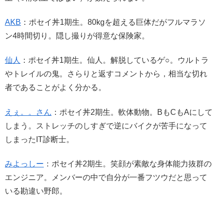
AKB
：ポセイ丼1期生。80kgを超える巨体だがフルマラソ
ン4時間切り。隠し撮りが得意な保険家。
仙人
：ポセイ丼1期生。仙人。解脱しているゲ○。ウルトラ
やトレイルの鬼。さらりと返すコメントから，相当な切れ
者であることがよく分かる。
えぇ。。さん
：ポセイ丼2期生。軟体動物。BもCもAにして
しまう。ストレッチのしすぎで逆にバイクが苦手になって
しまったIT診断士。
みよっしー
：ポセイ丼2期生。笑顔が素敵な身体能力抜群の
エンジニア。メンバーの中で自分が一番フツウだと思って
いる勘違い野郎。