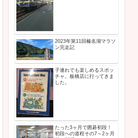
2023年第11回榛名湖マラソ
ン完走記
子連れでも楽しめるスポッ
チャ。板橋店に行ってきま
した。
たった3ヶ月で囲碁初段！
初段への道程その7～2ヶ月