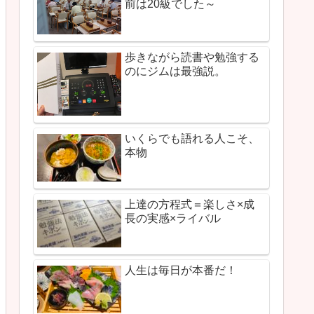
前は20級でした～
歩きながら読書や勉強する
のにジムは最強説。
いくらでも語れる人こそ、
本物
上達の方程式＝楽しさ×成
長の実感×ライバル
人生は毎日が本番だ！