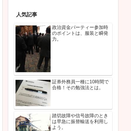
人気記事
政治資金パーティー参加時
のポイントは、服装と瞬発
力。
証券外務員一種に10時間で
合格！その勉強法とは。
踏切故障や信号故障のとき
は早急に振替輸送を利用し
よう。