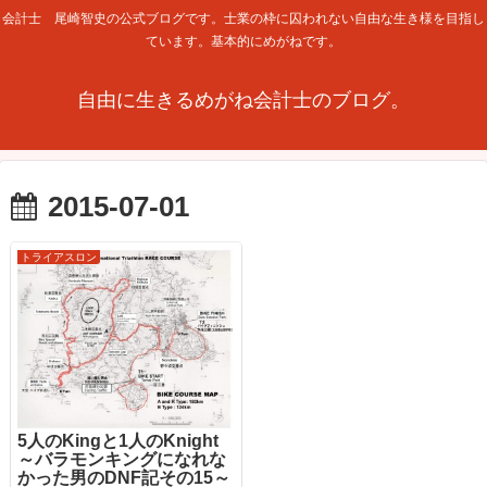
会計士 尾崎智史の公式ブログです。士業の枠に囚われない自由な生き様を目指し
ています。基本的にめがねです。
自由に生きるめがね会計士のブログ。
2015-07-01
トライアスロン
5人のKingと1人のKnight
～バラモンキングになれな
かった男のDNF記その15～