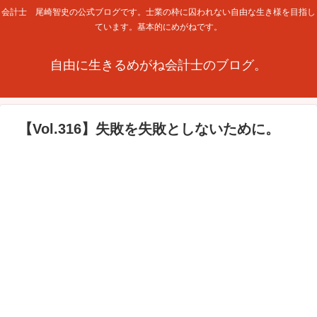
会計士 尾崎智史の公式ブログです。士業の枠に囚われない自由な生き様を目指し
ています。基本的にめがねです。
自由に生きるめがね会計士のブログ。
【Vol.316】失敗を失敗としないために。