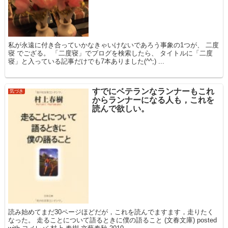
私が永遠に付き合っていかなきゃいけないであろう事象の1つが、 二度
寝 でござる。 「二度寝」でブログを検索したら、 タイトルに「二度
寝」と入っている記事だけでも7本ありました(^^;) ...
すでにベテランなランナーもこれ
気づき
からランナーになる人も，これを
読んで欲しい。
読み始めてまだ30ページほどだが，これを読んでますます，走りたく
なった。 走ることについて語るときに僕の語ること (文春文庫) posted