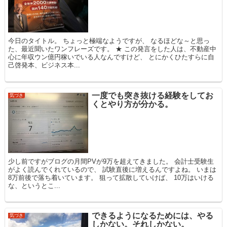
今日のタイトル。 ちょっと極端なようですが、 なるほどな～と思っ
た、最近聞いたワンフレーズです。 ★ この発言をした人は、不動産中
心に年収ウン億円稼いでいる人なんですけど、 とにかくひたすらに自
己啓発本、ビジネス本...
一度でも突き抜ける経験をしてお
気づき
くとやり方が分かる。
少し前ですがブログの月間PVが9万を超えてきました。 会計士受験生
がよく読んでくれているので、 試験直後に増えるんですよね。 いまは
8万前後で落ち着いています。 狙って拡散していけば、 10万はいける
な、というとこ...
できるようになるためには、やる
気づき
しかない。それしかない。