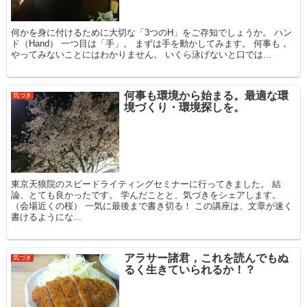
何かを身に付けるために大切な「3つのH」をご存知でしょうか。 ハン
ド（Hand） 一つ目は「手」。 まずは手を動かしてみます。 何事も，
やってみないことにはわかりません。 いくら泳げないと口では...
何事も環境から始まる。最適な環
気づき
境づくり・環境探しを。
東京天狼院のスピードライティングセミナーに行ってきました。 結
論、とても良かったです。 学んだことと、気づきをシェアします。
（会場近くの桜） 一気に最後まで書き切る！ この講座は、文章が速く
書けるようにな...
アラサー諸君，これを読んでもぬ
気づき
るく生きていられるか！？