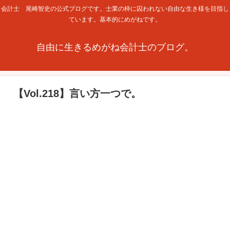
会計士 尾崎智史の公式ブログです。士業の枠に囚われない自由な生き様を目指し
ています。基本的にめがねです。
自由に生きるめがね会計士のブログ。
【Vol.218】言い方一つで。