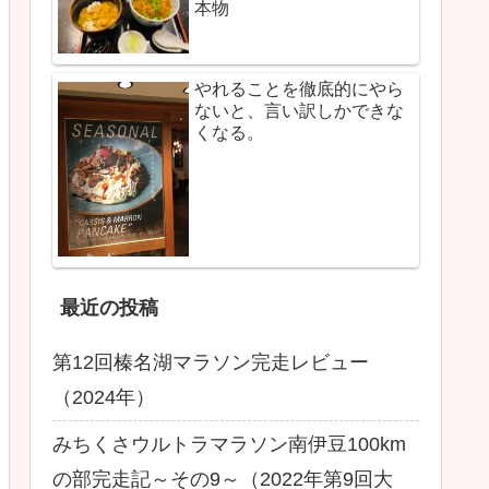
本物
やれることを徹底的にやら
ないと、言い訳しかできな
くなる。
最近の投稿
第12回榛名湖マラソン完走レビュー
（2024年）
みちくさウルトラマラソン南伊豆100km
の部完走記～その9～（2022年第9回大