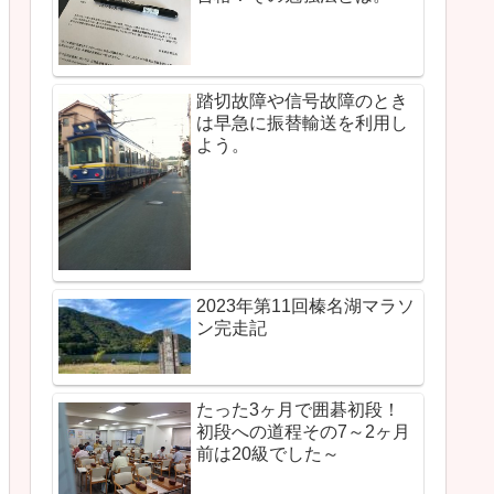
踏切故障や信号故障のとき
は早急に振替輸送を利用し
よう。
2023年第11回榛名湖マラソ
ン完走記
たった3ヶ月で囲碁初段！
初段への道程その7～2ヶ月
前は20級でした～