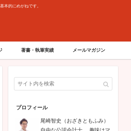
基本的にめがねです。
。
ジ
著書・執筆実績
メールマガジン
プロフィール
尾崎智史（おざきともふみ）
自由な公認会計士。 趣味はマ