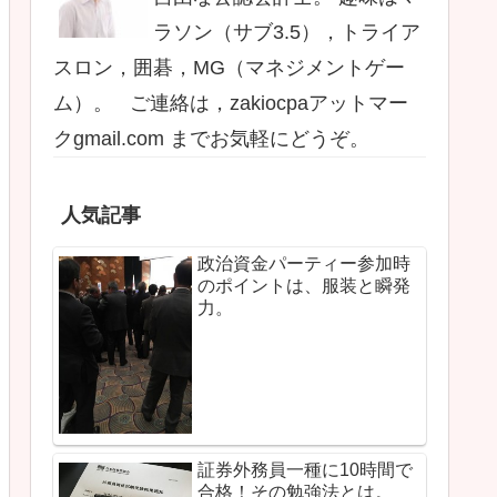
ラソン（サブ3.5），トライア
スロン，囲碁，MG（マネジメントゲー
ム）。 ご連絡は，zakiocpaアットマー
クgmail.com までお気軽にどうぞ。
人気記事
政治資金パーティー参加時
のポイントは、服装と瞬発
力。
証券外務員一種に10時間で
合格！その勉強法とは。