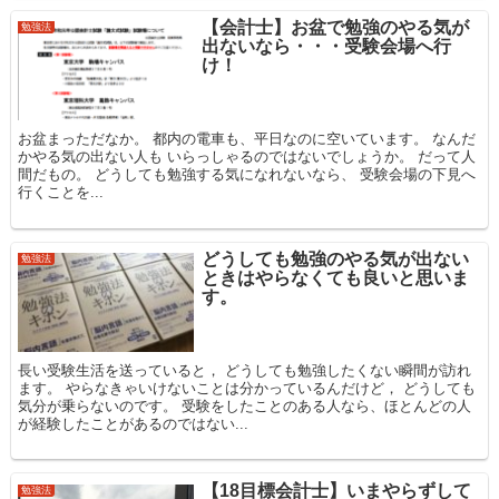
【会計士】お盆で勉強のやる気が
勉強法
出ないなら・・・受験会場へ行
け！
お盆まっただなか。 都内の電車も、平日なのに空いています。 なんだ
かやる気の出ない人も いらっしゃるのではないでしょうか。 だって人
間だもの。 どうしても勉強する気になれないなら、 受験会場の下見へ
行くことを...
どうしても勉強のやる気が出ない
勉強法
ときはやらなくても良いと思いま
す。
長い受験生活を送っていると， どうしても勉強したくない瞬間が訪れ
ます。 やらなきゃいけないことは分かっているんだけど， どうしても
気分が乗らないのです。 受験をしたことのある人なら、ほとんどの人
が経験したことがあるのではない...
【18目標会計士】いまやらずして
勉強法