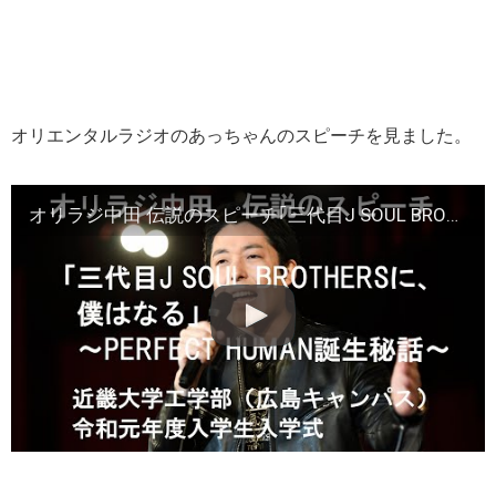
オリエンタルラジオのあっちゃんのスピーチを見ました。
オリラジ中田 伝説のスピーチ｢三代目J SOUL BROTHERSに、僕はなる｣~PERFECT HUMAN誕生秘話~近畿大学工学部(広島キャンパス) 令和元年度入学生入学式