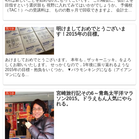
4月は新しいことを始めるのにもってこいです。 この機会に、会計士を
目指すという選択肢も 視野に入れてみてはいかがでしょうか。 予備校
（TAC！）への受講料は、 ものの数ヶ月で回収できますよ。 会計士...
明けましておめでとうございま
気づき
す！2015年の目標。
あけましておめでとうございます。 本年も，ザッキーニッキ。をよろ
しくお願いいたします。 せっかくなので，1年後に振り返れるような
2015年の目標・抱負をいくつか。 ▼バラモンキングになる（アイアン
マンになる...
宮崎旅行記その6～青島太平洋マラ
気づき
ソン2015。ドラえもん人気にやら
れる。