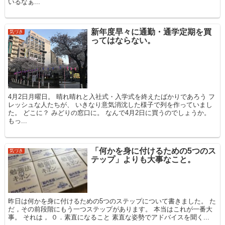
いるなぁ...
新年度早々に通勤・通学定期を買
気づき
ってはならない。
4月2日月曜日。 晴れ晴れと入社式・入学式を終えたばかりであろう フ
レッシュな人たちが、 いきなり意気消沈した様子で列を作っていまし
た。 どこに？ みどりの窓口に。 なんで4月2日に買うのでしょうか。
もっ...
「何かを身に付けるための5つのス
気づき
テップ」よりも大事なこと。
昨日は何かを身に付けるための5つのステップについて書きました。 た
だ，その前段階にもう一つステップがあります。 本当はこれが一番大
事。 それは， ０．素直になること 素直な姿勢でアドバイスを聞く...