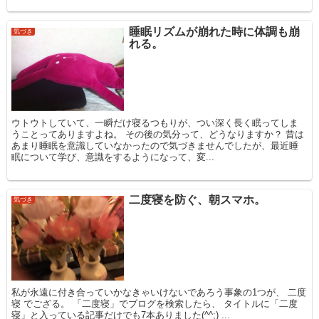
睡眠リズムが崩れた時に体調も崩
気づき
れる。
ウトウトしていて、一瞬だけ寝るつもりが、つい深く長く眠ってしま
うことってありますよね。 その後の気分って、どうなりますか？ 昔は
あまり睡眠を意識していなかったので気づきませんでしたが、最近睡
眠について学び、意識をするようになって、変...
二度寝を防ぐ、朝スマホ。
気づき
私が永遠に付き合っていかなきゃいけないであろう事象の1つが、 二度
寝 でござる。 「二度寝」でブログを検索したら、 タイトルに「二度
寝」と入っている記事だけでも7本ありました(^^;) ...