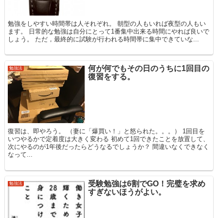
勉強をしやすい時間帯は人それぞれ。 朝型の人もいれば夜型の人もい
ます。 日常的な勉強は自分にとって1番集中出来る時間にやれば良いで
しょう。 ただ，最終的に試験が行われる時間帯に集中できていな...
何が何でもその日のうちに1回目の
勉強法
復習をする。
復習は、即やろう。 （妻に「爆買い！」と怒られた。。。） 1回目を
いつやるかで定着度は大きく変わる 初めて1回できたことを放置して、
次にやるのが1年後だったらどうなるでしょうか？ 間違いなくできなく
なって...
受験勉強は6割でGO！完璧を求め
勉強法
すぎないほうがよい。