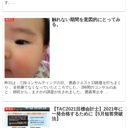
す。...
触れない期間を意図的にとってみ
勉強法
る。
昨日は，三段コンサルティングの日。 囲碁クエスト13路盤を打ちまく
り， 全然勝てなくなっていたところでした。 2時間のコンサルのあ
と， 師匠から，まさかの課題が出されました。 囲碁禁止令 ...
【TAC2021目標会計士】2021年に
勉強法
一発合格するために【5月短答突破
法】