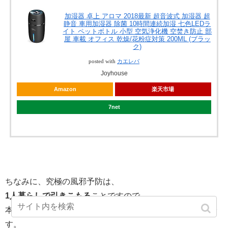
加湿器 卓上 アロマ 2018最新 超音波式 加湿器 超
静音 車用加湿器 除菌 10時間連続加湿 七色LEDラ
イト ペットボトル 小型 空気浄化機 空焚き防止 部
屋 車載 オフィス 乾燥/花粉症対策 200ML (ブラッ
ク)
posted with
カエレバ
Joyhouse
Amazon
楽天市場
7net
ちなみに、究極の風邪予防は、
1人暮らしで引きこもる
ことですので、
本当に風邪引きたくない人はそうしていただくのがよいで
す。