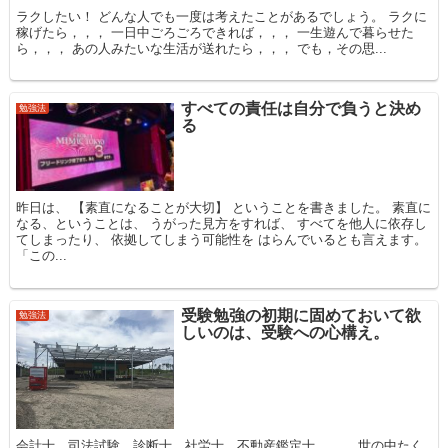
ラクしたい！ どんな人でも一度は考えたことがあるでしょう。 ラクに
稼げたら，，， 一日中ごろごろできれば，，， 一生遊んで暮らせた
ら，，， あの人みたいな生活が送れたら，，， でも，その思...
すべての責任は自分で負うと決め
勉強法
る
昨日は、 【素直になることが大切】 ということを書きました。 素直に
なる、ということは、 うがった見方をすれば、 すべてを他人に依存し
てしまったり、 依拠してしまう可能性を はらんでいるとも言えます。
「この...
受験勉強の初期に固めておいて欲
勉強法
しいのは、受験への心構え。
会計士、司法試験、診断士、社労士、不動産鑑定士、、、 世の中たく