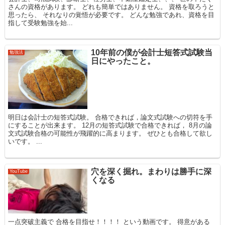
さんの資格があります。 どれも簡単ではありません。 資格を取ろうと
思ったら、 それなりの覚悟が必要です。 どんな勉強であれ、資格を目
指して受験勉強を始...
10年前の僕が会計士短答式試験当
勉強法
日にやったこと。
明日は会計士の短答式試験。 合格できれば，論文式試験への切符を手
にすることが出来ます。 12月の短答式試験で合格できれば， 8月の論
文式試験合格の可能性が飛躍的に高まります。 ぜひとも合格して欲し
いです。 ...
穴を深く掘れ。まわりは勝手に深
YouTube
くなる
一点突破主義で 合格を目指せ！！！！ という動画です。 得意がある