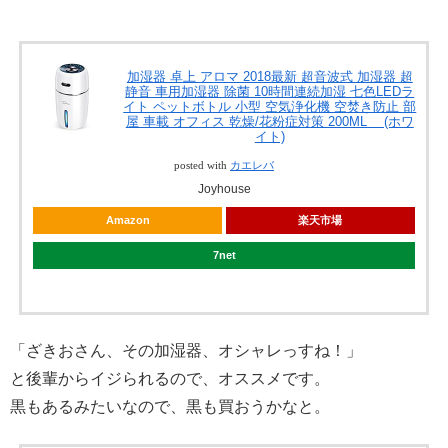
加湿器 卓上 アロマ 2018最新 超音波式 加湿器 超
静音 車用加湿器 除菌 10時間連続加湿 七色LEDラ
イト ペットボトル 小型 空気浄化機 空焚き防止 部
屋 車載 オフィス 乾燥/花粉症対策 200ML (ホワ
イト)
posted with
カエレバ
Joyhouse
Amazon
楽天市場
7net
「ざきおさん、その加湿器、オシャレっすね！」
と後輩からイジられるので、オススメです。
黒もあるみたいなので、黒も買おうかなと。