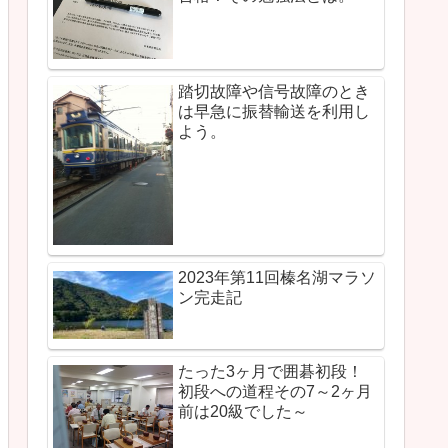
踏切故障や信号故障のとき
は早急に振替輸送を利用し
よう。
2023年第11回榛名湖マラソ
ン完走記
たった3ヶ月で囲碁初段！
初段への道程その7～2ヶ月
前は20級でした～