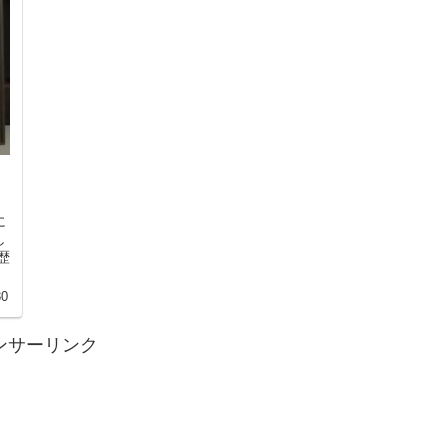
に
し
歴
30
ンサーリンク