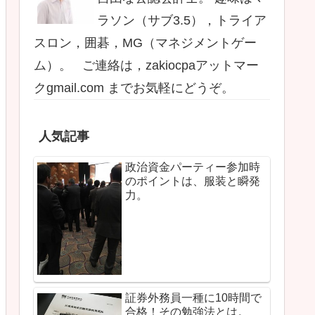
ラソン（サブ3.5），トライア
スロン，囲碁，MG（マネジメントゲー
ム）。 ご連絡は，zakiocpaアットマー
クgmail.com までお気軽にどうぞ。
人気記事
政治資金パーティー参加時
のポイントは、服装と瞬発
力。
証券外務員一種に10時間で
合格！その勉強法とは。