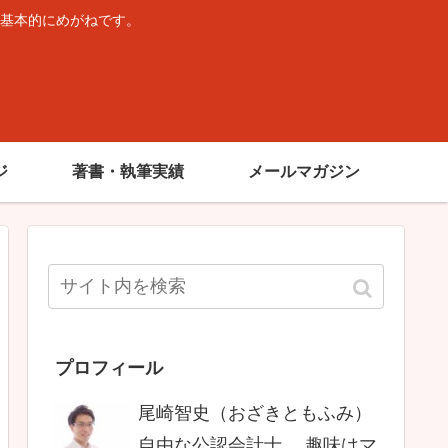
基本的にめがねです。
。
ジ
著書・執筆実績
メールマガジン
プロフィール
尾崎智史（おざきともふみ）
自由な公認会計士。 趣味はマ