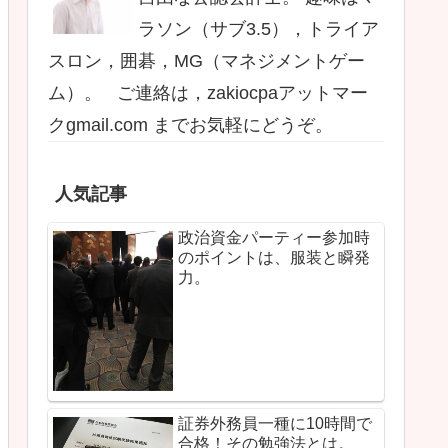
ラソン（サブ3.5），トライア
スロン，囲碁，MG（マネジメントゲー
ム）。 ご連絡は，zakiocpaアットマー
クgmail.com までお気軽にどうぞ。
人気記事
政治資金パーティー参加時
のポイントは、服装と瞬発
力。
証券外務員一種に10時間で
合格！その勉強法とは。