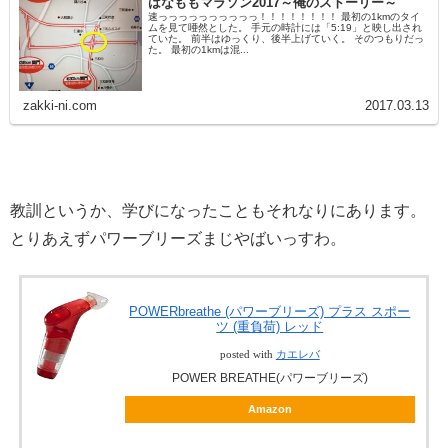
はなももマラソン2017～俺のストーリー～
速っっっっっっっっっっ！！！！！！！！ 最初の1kmのタイ
ムを見て唖然とした。 手元の時計には「5:19」と映し出され
ていた。 前半はゆっくり、後半上げていく。 そのつもりだっ
た。 最初の1kmは混...
zakki-ni.com
2017.03.13
教訓というか、学びになったこともそれなりにあります。
とりあえずパワーブリーズまじやばいっすわ。
POWERbreathe (パワーブリーズ) プラス スポー
ツ (重負荷) レッド
posted with
カエレバ
POWER BREATHE(パワーブリーズ)
Amazon