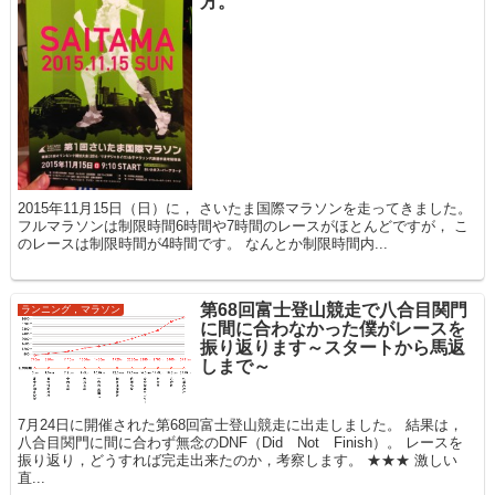
方。
2015年11月15日（日）に， さいたま国際マラソンを走ってきました。
フルマラソンは制限時間6時間や7時間のレースがほとんどですが， こ
のレースは制限時間が4時間です。 なんとか制限時間内...
第68回富士登山競走で八合目関門
ランニング，マラソン
に間に合わなかった僕がレースを
振り返ります～スタートから馬返
しまで～
7月24日に開催された第68回富士登山競走に出走しました。 結果は，
八合目関門に間に合わず無念のDNF（Did Not Finish）。 レースを
振り返り，どうすれば完走出来たのか，考察します。 ★★★ 激しい
直...