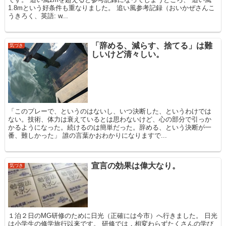
1.8mという好条件も重なりました。 追い風参考記録（おいかぜさんこ
うきろく、英語: w...
「辞める、減らす、捨てる」は難
気づき
しいけど清々しい。
「このプレーで、というのはないし、いつ決断した、というわけでは
ない。技術、体力は衰えているとは思わないけど、心の部分で引っか
かるようになった。続けるのは簡単だった。辞める、という決断が一
番、難しかった」 誰の言葉かおわかりになりますで...
宣言の効果は偉大なり。
気づき
１泊２日のMG研修のために日光（正確には今市）へ行きました。 日光
は小学生の修学旅行以来です。 研修では，相変わらずたくさんの学び