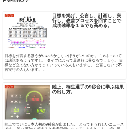
目標を掲げ、公言し、計画し、実
気づき
行し、改善プロセスを回すことで
成功確率を１％でも高める。
目標を公言するほうがいいのかしないほうがいいのか。 これについて
は諸説あるようですし、 タイプによって最適解は異なるでしょう。 目
標など立てない方がうまくいっている人もいますし、 公言しないで不
言実行の人もいます。 ...
陸上、桐生選手の9秒台に学ぶ結果
気づき
の出し方。
陸上でついに日本人初の9秒台が出ました。 とってもうれしいニュース
です。 追い風2mを超えると参考記録になってしまうところ、 追い風