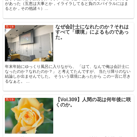
があった（互恵は大事とか，イライラしてると負のスパイラルにはま
るとか，その他諸々）...
なぜ会計士になれたのか？それは
気づき
すべて「環境」によるものであっ
た。
年末年始にゆっくり風呂に入りながら、 「はて、なんで俺は会計士に
なったのか？なれたのか？」 と考えてたんですが、 当たり障りのない
結論しか出ませんでした。 そういう環境にあったから この一言に尽き
るなぁと。 ...
【Vol.309】人間の花は何年後に咲
気づき
くのか。