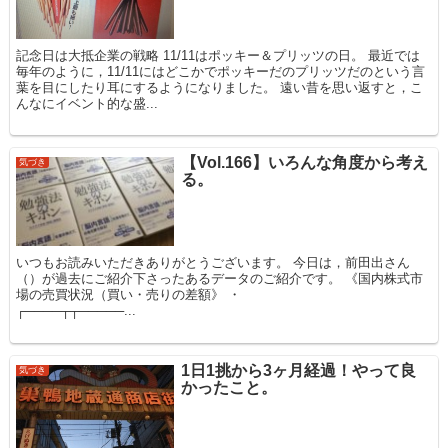
記念日は大抵企業の戦略 11/11はポッキー＆プリッツの日。 最近では
毎年のように，11/11にはどこかでポッキーだのプリッツだのという言
葉を目にしたり耳にするようになりました。 遠い昔を思い返すと，こ
んなにイベント的な盛...
【Vol.166】いろんな角度から考え
気づき
る。
いつもお読みいただきありがとうございます。 今日は，前田出さん
（）が過去にご紹介下さったあるデータのご紹介です。 《国内株式市
場の売買状況（買い・売りの差額》 ・
┌────┬┬─────...
1日1挑から3ヶ月経過！やって良
気づき
かったこと。