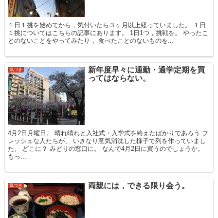
１日１挑を始めてから，気付いたら３ヶ月以上経っていました。 １日
１挑についてはこちらの記事にあります。 1日1つ，挑戦を。 やったこ
とのないことをやってみたり， 食べたことのないものを...
新年度早々に通勤・通学定期を買
気づき
ってはならない。
4月2日月曜日。 晴れ晴れと入社式・入学式を終えたばかりであろう フ
レッシュな人たちが、 いきなり意気消沈した様子で列を作っていまし
た。 どこに？ みどりの窓口に。 なんで4月2日に買うのでしょうか。
もっ...
両親には，できる限り会う。
気づき