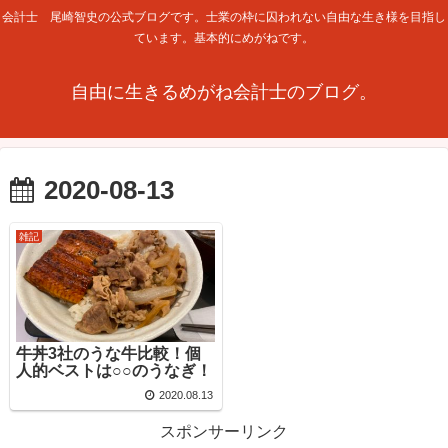
会計士 尾崎智史の公式ブログです。士業の枠に囚われない自由な生き様を目指し
ています。基本的にめがねです。
自由に生きるめがね会計士のブログ。
2020-08-13
雑記
牛丼3社のうな牛比較！個
人的ベストは○○のうなぎ！
2020.08.13
スポンサーリンク