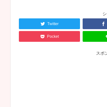
シ
Twitter
Pocket
スポ