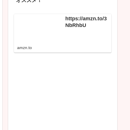
オススメ！
https://amzn.to/3
NbRhbU
amzn.to