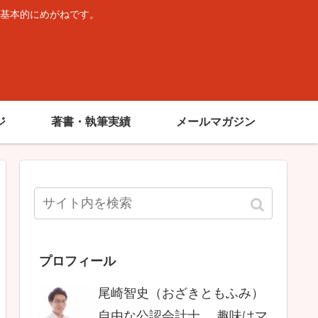
基本的にめがねです。
。
ジ
著書・執筆実績
メールマガジン
プロフィール
尾崎智史（おざきともふみ）
自由な公認会計士。 趣味はマ