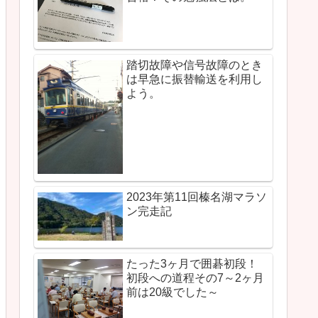
踏切故障や信号故障のとき
は早急に振替輸送を利用し
よう。
2023年第11回榛名湖マラソ
ン完走記
たった3ヶ月で囲碁初段！
初段への道程その7～2ヶ月
前は20級でした～