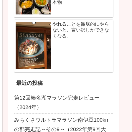
本物
やれることを徹底的にやら
ないと、言い訳しかできな
くなる。
最近の投稿
第12回榛名湖マラソン完走レビュー
（2024年）
みちくさウルトラマラソン南伊豆100km
の部完走記～その9～（2022年第9回大