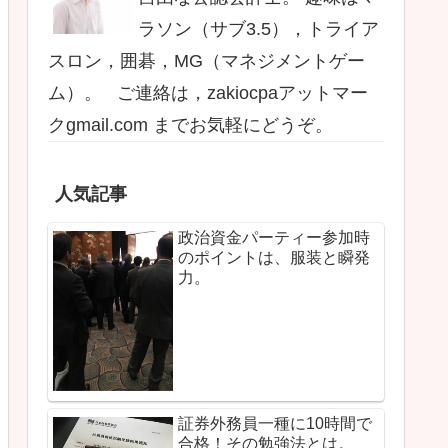
ラソン（サブ3.5），トライア
スロン，囲碁，MG（マネジメントゲー
ム）。 ご連絡は，zakiocpaアットマー
クgmail.com までお気軽にどうぞ。
人気記事
政治資金パーティー参加時
のポイントは、服装と瞬発
力。
証券外務員一種に10時間で
合格！その勉強法とは。