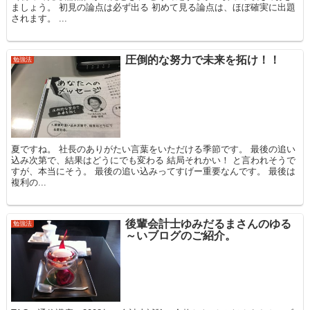
ましょう。 初見の論点は必ず出る 初めて見る論点は、ほぼ確実に出題
されます。 ...
圧倒的な努力で未来を拓け！！
勉強法
夏ですね。 社長のありがたい言葉をいただける季節です。 最後の追い
込み次第で、結果はどうにでも変わる 結局それかい！ と言われそうで
すが、本当にそう。 最後の追い込みってすげー重要なんです。 最後は
複利の...
後輩会計士ゆみだるまさんのゆる
勉強法
～いブログのご紹介。