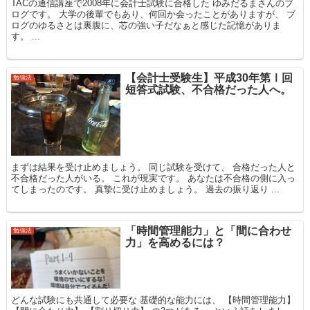
TACの通信講座で2008年に会計士試験に合格した ゆみだるまさんのブ
ログです。 大学の後輩でもあり、何回か会ったことがありますが、 ブ
ログのゆるさとは裏腹に、芯の強い子だなぁと感じた記憶がありま
す。 ...
【会計士受験生】平成30年第Ⅰ回
勉強法
短答式試験、不合格だった人へ。
まずは結果を受け止めましょう。 同じ試験を受けて、 合格だった人と
不合格だった人がいる。 これが現実です。 あなたは不合格の側に入っ
てしまったのです。 真摯に受け止めましょう。 過去の振り返り ...
「時間管理能力」と「間に合わせ
勉強法
力」を高めるには？
どんな試験にも共通して必要な 基礎的な能力には、 【時間管理能力】