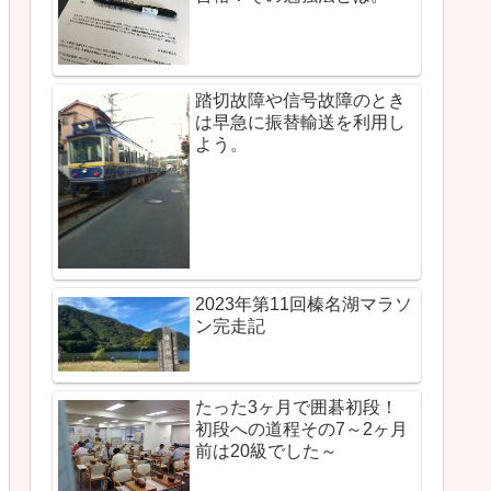
踏切故障や信号故障のとき
は早急に振替輸送を利用し
よう。
2023年第11回榛名湖マラソ
ン完走記
たった3ヶ月で囲碁初段！
初段への道程その7～2ヶ月
前は20級でした～