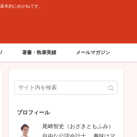
基本的にめがねです。
。
ジ
著書・執筆実績
メールマガジン
プロフィール
尾崎智史（おざきともふみ）
自由な公認会計士。 趣味はマ