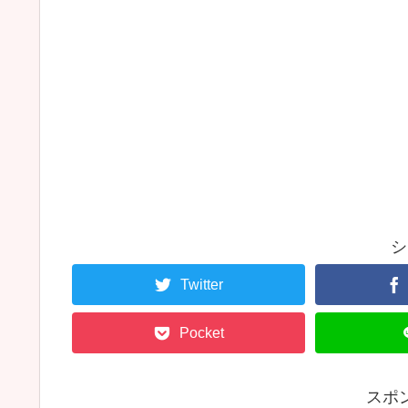
シ
Twitter
Pocket
スポ