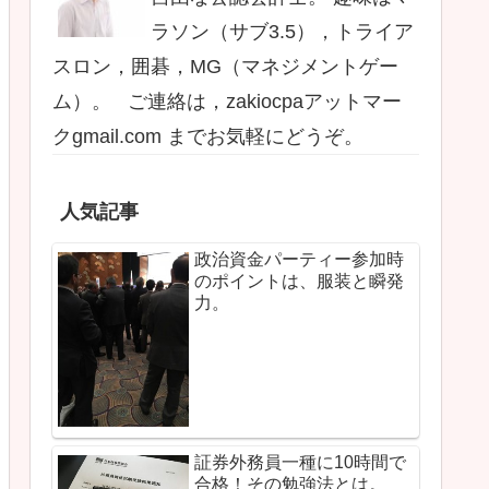
ラソン（サブ3.5），トライア
スロン，囲碁，MG（マネジメントゲー
ム）。 ご連絡は，zakiocpaアットマー
クgmail.com までお気軽にどうぞ。
人気記事
政治資金パーティー参加時
のポイントは、服装と瞬発
力。
証券外務員一種に10時間で
合格！その勉強法とは。