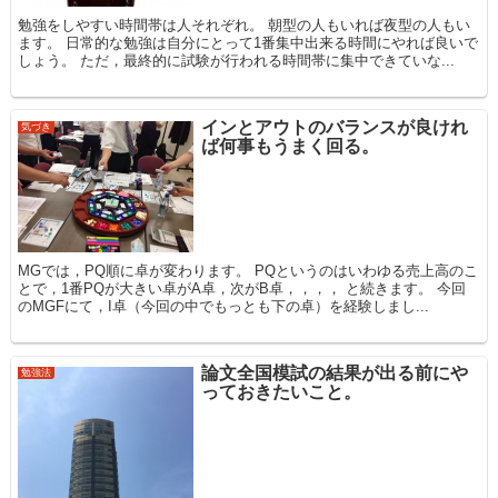
勉強をしやすい時間帯は人それぞれ。 朝型の人もいれば夜型の人もい
ます。 日常的な勉強は自分にとって1番集中出来る時間にやれば良いで
しょう。 ただ，最終的に試験が行われる時間帯に集中できていな...
インとアウトのバランスが良けれ
気づき
ば何事もうまく回る。
MGでは，PQ順に卓が変わります。 PQというのはいわゆる売上高のこ
とで，1番PQが大きい卓がA卓，次がB卓，，，， と続きます。 今回
のMGFにて，I卓（今回の中でもっとも下の卓）を経験しまし...
論文全国模試の結果が出る前にや
勉強法
っておきたいこと。