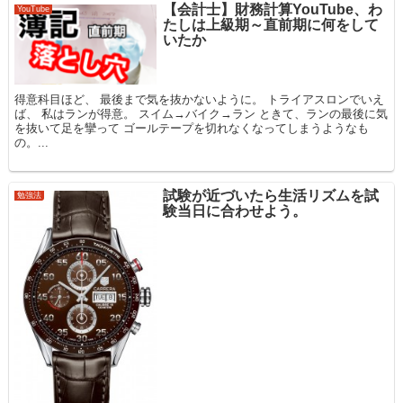
【会計士】財務計算YouTube、わ
YouTube
たしは上級期～直前期に何をして
いたか
得意科目ほど、 最後まで気を抜かないように。 トライアスロンでいえ
ば、 私はランが得意。 スイム→バイク→ラン ときて、ランの最後に気
を抜いて足を攣って ゴールテープを切れなくなってしまうようなも
の。...
試験が近づいたら生活リズムを試
勉強法
験当日に合わせよう。