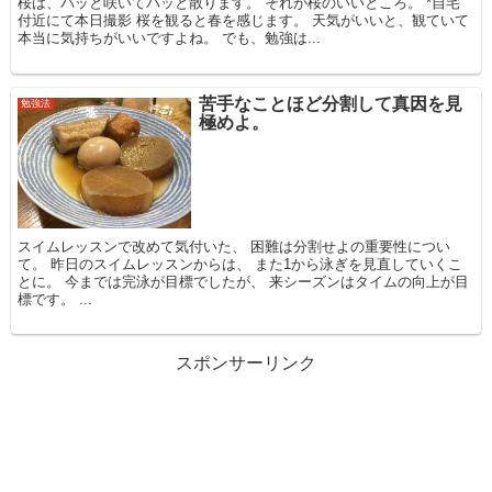
桜は、パッと咲いてパッと散ります。 それが桜のいいところ。 *自宅
付近にて本日撮影 桜を観ると春を感じます。 天気がいいと、観ていて
本当に気持ちがいいですよね。 でも、勉強は...
苦手なことほど分割して真因を見
勉強法
極めよ。
スイムレッスンで改めて気付いた、 困難は分割せよの重要性につい
て。 昨日のスイムレッスンからは、 また1から泳ぎを見直していくこ
とに。 今までは完泳が目標でしたが、 来シーズンはタイムの向上が目
標です。 ...
スポンサーリンク