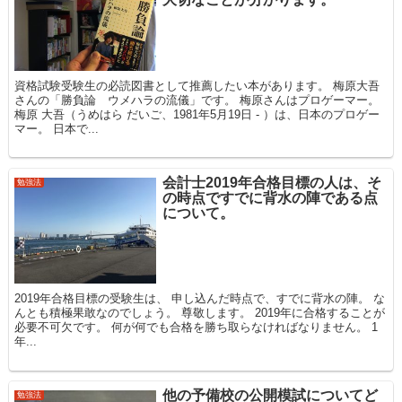
資格試験受験生の必読図書として推薦したい本があります。 梅原大吾
さんの「勝負論 ウメハラの流儀」です。 梅原さんはプロゲーマー。
梅原 大吾（うめはら だいご、1981年5月19日 - ）は、日本のプロゲー
マー。 日本で...
会計士2019年合格目標の人は、そ
勉強法
の時点ですでに背水の陣である点
について。
2019年合格目標の受験生は、 申し込んだ時点で、すでに背水の陣。 な
んとも積極果敢なのでしょう。 尊敬します。 2019年に合格することが
必要不可欠です。 何が何でも合格を勝ち取らなければなりません。 1
年...
他の予備校の公開模試についてど
勉強法