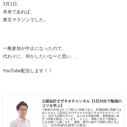
3月1日、
本来であれば、
東京マラソンでした。
一般参加が中止になったので、
代わりに、何かしたいなーと思い、、
YouTube配信します！！
公認会計士ザキオチャンネル【1日10分で勉強の
コツを学ぶ】
※動画の内容はすべて個人の見解であり、所属組織の見解では
ありません 公認会計士のザキオがお送りするザキオチャンネ
ル。 会計士試験を中心に、あらゆる資格試験、受験勉強に役
立つ情報を配信しています。 さらに、受験に役立つ情報は、
人生全般にも通じます。 通勤、通学の途中で気軽に聞けるよ
うに、10分(倍速5分)程度での配信...