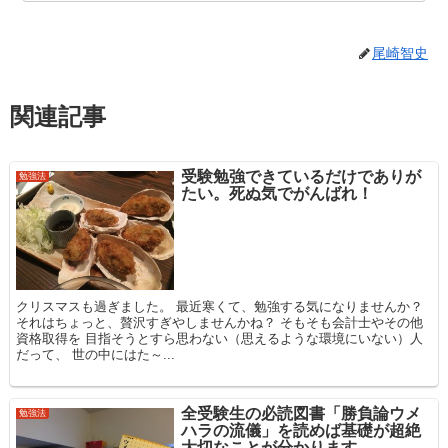
尾崎智史
関連記事
受験勉強できているだけでありが
勉強法
たい。死ぬ気でがんばれ！
クリスマスも過ぎました。 最近寒くて、勉強する気になりませんか？
それはちょっと、贅沢すぎやしませんかね？ そもそも会計士やその他
資格取得を 目指そうとすら思わない（思えるような環境にいない）人
だって、 世の中にはた～...
全受験生の必読図書「勝負論ウメ
勉強法
ハラの流儀」を読めば基礎が超絶
大切なことが分かります。