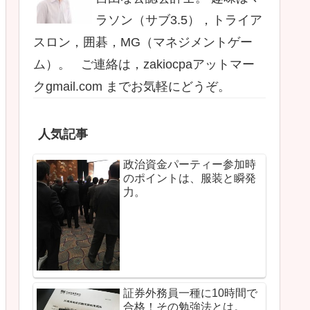
ラソン（サブ3.5），トライア
スロン，囲碁，MG（マネジメントゲー
ム）。 ご連絡は，zakiocpaアットマー
クgmail.com までお気軽にどうぞ。
人気記事
政治資金パーティー参加時
のポイントは、服装と瞬発
力。
証券外務員一種に10時間で
合格！その勉強法とは。