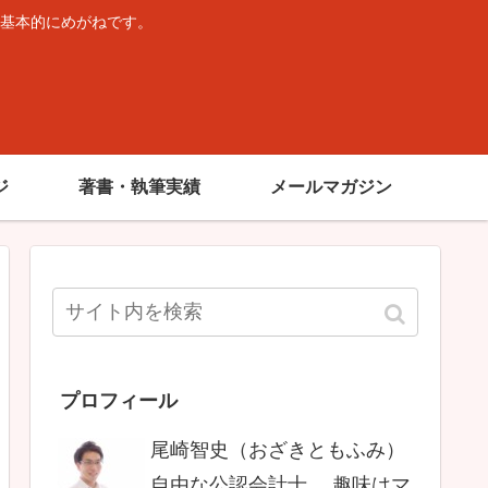
基本的にめがねです。
。
ジ
著書・執筆実績
メールマガジン
プロフィール
尾崎智史（おざきともふみ）
自由な公認会計士。 趣味はマ