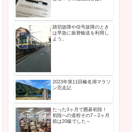
踏切故障や信号故障のとき
は早急に振替輸送を利用し
よう。
2023年第11回榛名湖マラソ
ン完走記
たった3ヶ月で囲碁初段！
初段への道程その7～2ヶ月
前は20級でした～