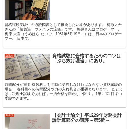
資格試験受験生の必読図書として推薦したい本があります。 梅原大吾
さんの「勝負論 ウメハラの流儀」です。 梅原さんはプロゲーマー。
梅原 大吾（うめはら だいご、1981年5月19日 - ）は、日本のプロゲー
マー。 日本で...
資格試験に合格するためのコツは
勉強法
「ぶち抜け理論」にあり。
時間配分が重要 複数科目を同時に受験しなければならない資格試験の
場合， 各科目への時間配分や力の入れ具合が重要となります。 たとえ
ば，税理士試験であれば，一括合格を狙わない限り， 1年に1科目ずつ
受験できます...
【会計士論文】平成29年財務会計
勉強法
論計算部分の講評～第5問～