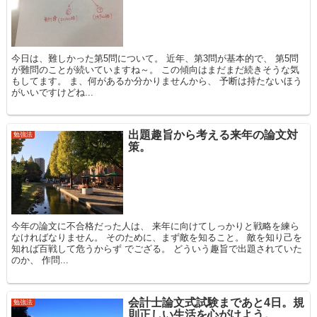
今日は、難しかった第5問について。 近年、第3問が基本的で、 第5問
が難問のことが続いていますね～。 この傾向はまだまだ続きそうな気
もしてます。 ま、何があるか分かりませんから、 予断は持たないほう
がいいですけどね...
出題趣旨から考える来年の論文対
勉強法
策。
今年の論文に不合格だった人は、 来年に向けてしっかりと戦略を練ら
なければなりません。 そのために、まず敵を知ること。 敵を知り己を
知れば百戦して危うからず でござる。 どういう趣旨で出題されていた
のか、 作問...
会計士論文式試験まであと4日。規
勉強法
則正しい生活を心がけよう。