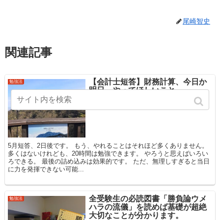
尾崎智史
関連記事
【会計士短答】財務計算、今日か
勉強法
明日、やってほしいこと。
5月短答、2日後です。 もう、やれることはそれほど多くありません。
多くはないけれども、20時間は勉強できます。 やろうと思えばいろい
ろできる。 最後の詰め込みは効果的です。 ただ、無理しすぎると当日
に力を発揮できない可能...
全受験生の必読図書「勝負論ウメ
勉強法
ハラの流儀」を読めば基礎が超絶
大切なことが分かります。