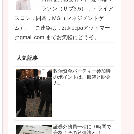
ラソン（サブ3.5），トライア
スロン，囲碁，MG（マネジメントゲー
ム）。 ご連絡は，zakiocpaアットマー
クgmail.com までお気軽にどうぞ。
人気記事
政治資金パーティー参加時
のポイントは、服装と瞬発
力。
証券外務員一種に10時間で
合格！その勉強法とは。