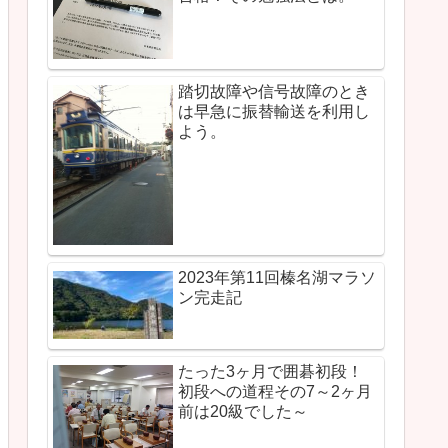
踏切故障や信号故障のとき
は早急に振替輸送を利用し
よう。
2023年第11回榛名湖マラソ
ン完走記
たった3ヶ月で囲碁初段！
初段への道程その7～2ヶ月
前は20級でした～