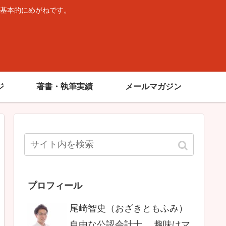
基本的にめがねです。
。
ジ
著書・執筆実績
メールマガジン
プロフィール
尾崎智史（おざきともふみ）
自由な公認会計士。 趣味はマ