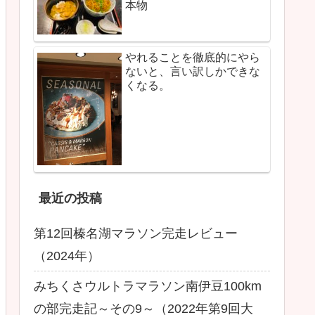
本物
やれることを徹底的にやら
ないと、言い訳しかできな
くなる。
最近の投稿
第12回榛名湖マラソン完走レビュー
（2024年）
みちくさウルトラマラソン南伊豆100km
の部完走記～その9～（2022年第9回大