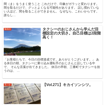
間（ま）をうまく使うこと これだけで、印象がガラッと変わります。
間を取るだけで、グッとよくなる可能性があります。 話し慣れていな
い人ほど、間を取ることができません。 なぜなら、こわいからです。
誰もし...
タクシーのおじさんから学んだ目
勉強法
標設定の大切さ。自己目標は2段階
高く！
「お客様たちで、今日の目標達成です。ありがとうございます。」 あ
る休日の朝、タクシーに乗り込み運転手のおじさんと話している中
で、 そんな言葉が出てきました。 休日の早朝、三番町でタクシーを拾
うのは、 ...
【Vol.271】キカイソンシツ。
気づき