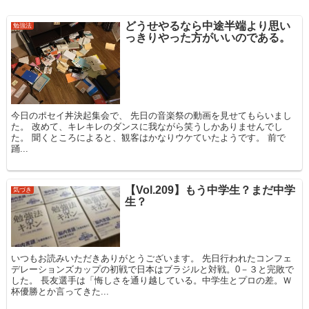
どうせやるなら中途半端より思い
勉強法
っきりやった方がいいのである。
今日のポセイ丼決起集会で、 先日の音楽祭の動画を見せてもらいまし
た。 改めて、キレキレのダンスに我ながら笑うしかありませんでし
た。 聞くところによると、観客はかなりウケていたようです。 前で
踊...
【Vol.209】もう中学生？まだ中学
気づき
生？
いつもお読みいただきありがとうございます。 先日行われたコンフェ
デレーションズカップの初戦で日本はブラジルと対戦。0－３と完敗で
した。 長友選手は「悔しさを通り越している。中学生とプロの差。Ｗ
杯優勝とか言ってきた...