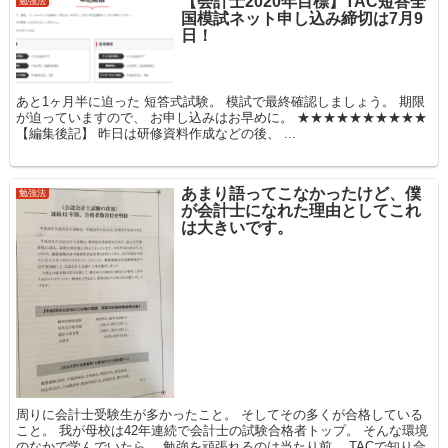
【会計士2020年目標】TAC短答全
勉強法
国模試ネット申し込み締切は7月9
日！
あと1ヶ月半に迫った 短答式試験。 模試で最終確認しましょう。 期限
が迫っていますので、 お申し込みはお早めに。 ★★★★★★★★★★
【編集後記】 昨日は研修資料作成などの後、 ...
あまり語ってこなかったけど、僕
勉強法
が会計士になれた理由としてこれ
は大きいです。
周りに会計士受験生が多かったこと。 そしてその多くが合格している
こと。 我が母校は42年連続で会計士の試験合格者トップ。 そんな環境
のなかで学んでいたら、 勉強を頑張れるのは当たり前。 TACで知り合