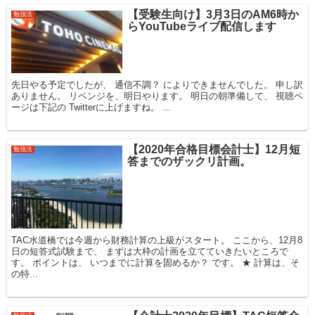
【受験生向け】3月3日のAM6時か
勉強法
らYouTubeライブ配信します
先日やる予定でしたが、 通信不調？ によりできませんでした。 申し訳
ありません。 リベンジを、明日やります。 明日の朝準備して、 視聴ペ
ージは下記の Twitterに上げますね。 ...
【2020年合格目標会計士】12月短
勉強法
答までのザックリ計画。
TAC水道橋では今週から財務計算の上級がスタート。 ここから、12月8
日の短答式試験まで、 まずは大枠の計画を立てていきたいところで
す。 ポイントは、 いつまでに計算を固めるか？ です。 ★ 計算は、そ
の特...