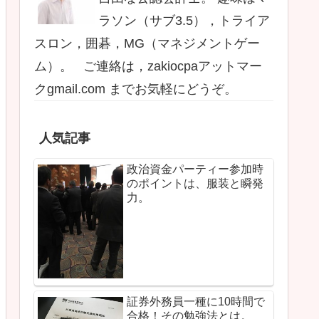
ラソン（サブ3.5），トライア
スロン，囲碁，MG（マネジメントゲー
ム）。 ご連絡は，zakiocpaアットマー
クgmail.com までお気軽にどうぞ。
人気記事
政治資金パーティー参加時
のポイントは、服装と瞬発
力。
証券外務員一種に10時間で
合格！その勉強法とは。