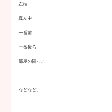
左端
真ん中
一番前
一番後ろ
部屋の隅っこ
などなど。