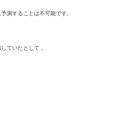
に予測することは不可能です。
強していたとして，
！