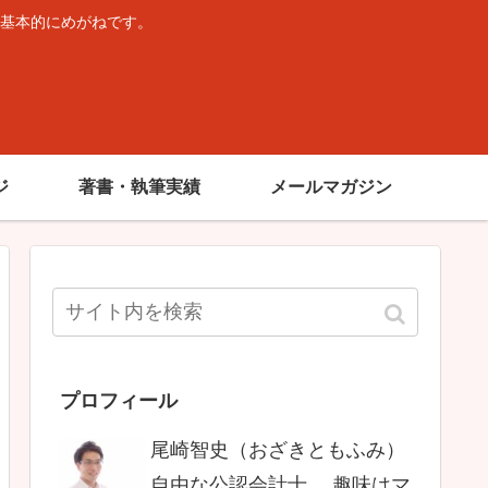
基本的にめがねです。
。
ジ
著書・執筆実績
メールマガジン
プロフィール
尾崎智史（おざきともふみ）
自由な公認会計士。 趣味はマ