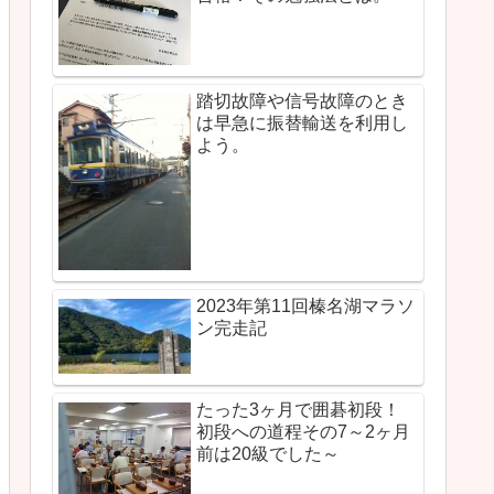
踏切故障や信号故障のとき
は早急に振替輸送を利用し
よう。
2023年第11回榛名湖マラソ
ン完走記
たった3ヶ月で囲碁初段！
初段への道程その7～2ヶ月
前は20級でした～