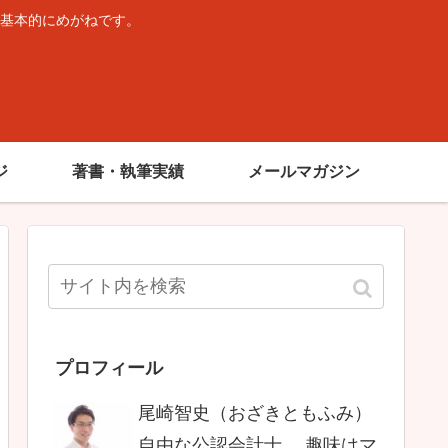
基本的にめがねです。
。
ジ
著書・執筆実績
メールマガジン
プロフィール
尾崎智史（おざきともふみ）
自由な公認会計士。 趣味はマ