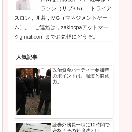
ラソン（サブ3.5），トライア
スロン，囲碁，MG（マネジメントゲー
ム）。 ご連絡は，zakiocpaアットマー
クgmail.com までお気軽にどうぞ。
人気記事
政治資金パーティー参加時
のポイントは、服装と瞬発
力。
証券外務員一種に10時間で
合格！その勉強法とは。