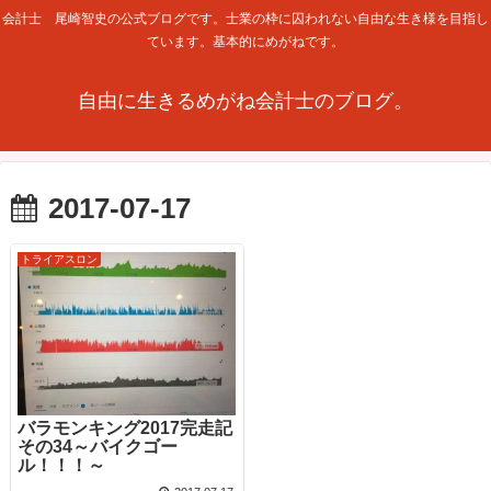
会計士 尾崎智史の公式ブログです。士業の枠に囚われない自由な生き様を目指し
ています。基本的にめがねです。
自由に生きるめがね会計士のブログ。
2017-07-17
トライアスロン
バラモンキング2017完走記
その34～バイクゴー
ル！！！～