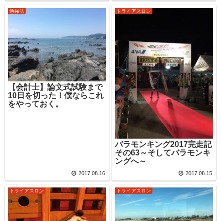
勉強法
トライアスロン
【会計士】論文式試験まで
10日を切った！僕ならこれ
をやっておく。
バラモンキング2017完走記
その63～そしてバラモンキ
ングへ～
2017.08.16
2017.08.15
トライアスロン
トライアスロン