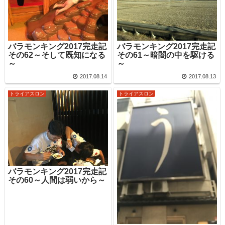
バラモンキング2017完走記
バラモンキング2017完走記
その62～そして既知になる
その61～暗闇の中を駆ける
～
～
2017.08.14
2017.08.13
トライアスロン
トライアスロン
バラモンキング2017完走記
その60～人間は弱いから～