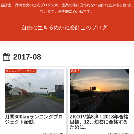
会計士 尾崎智史の公式ブログです。士業の枠に囚われない自由な生き様を目指し
ています。基本的にめがねです。
自由に生きるめがね会計士のブログ。
2017-08
ランニング，マラソン
勉強法
月間300kmランニングプロ
ZKOTV第8弾！2018年合格
ジェクト始動。
目標、12月短答に合格する
ために。