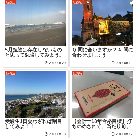
勉強法
勉強法
5月短答は存在しないもの
Ｑ.間に合いますか？Ａ.間に
と思って勉強してみよう。
合わせましょう。
2017.08.20
2017.08.19
勉強法
勉強法
受験生1日会わざれば刮目
【会計士18年合格目標】打
してみよ！！
ちのめされて、当たり前。
2017.08.18
2017.08.17