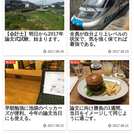
【会計士】明日から2017年
全員が自分より上レベルの
論文式試験、始まります。
状況で、気を強く保てれば
最強である。
2017.08.24
2017.08.23
勉強法
勉強法
早朝勉強に池袋のベッカー
論文に向け勝負の1週間。
ズが便利。今年の論文当日
当日をイメージして同じよ
にも使える。
うに過ごす。
2017.08.22
2017.08.21