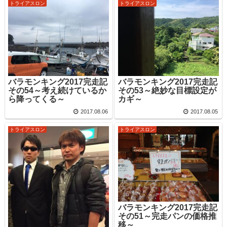
トライアスロン
トライアスロン
バラモンキング2017完走記
バラモンキング2017完走記
その54～考え続けているか
その53～絶妙な目標設定が
ら降ってくる～
カギ～
2017.08.06
2017.08.05
トライアスロン
トライアスロン
バラモンキング2017完走記
その51～完走パンの価格推
移～