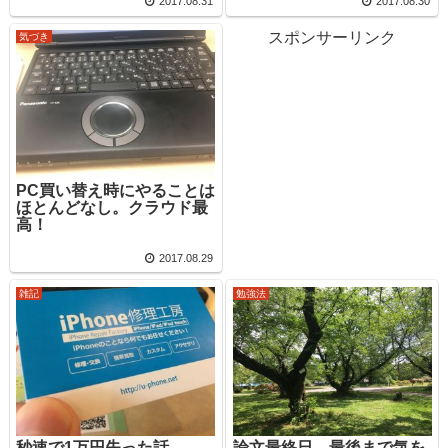
2017.08.31
2017.08.30
スポンサーリンク
気づき
PC買い替え時にやることは
ほとんどなし。クラウド最
高！
2017.08.29
雑記
勉強法
秒速で1万円失った話。
論文最終日。最後まで気を