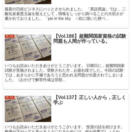
最新の日経ビジネスにハッとさせられました。 「異説異論」では， 二
酸化炭素悪玉論を疑えとして，情報をしっかり調べることの大切さが
書かれておりました。 「pie in the sky ～絵に描いた餅ベ...
【Vol.186】超難関国家資格の試験
気づき
問題も人間が作っている。
いつもお読みいただきありがとうございます。 日曜日に，超難関国家
試験が実施されました。受験された方，お疲れ様でした。今回の試験
では，あきらかに不備であろうと思われる問題が出題されてしまいま
した。（おかげで解答作成は翌朝...
【Vol.137】正しい人から，正しく
気づき
学ぶ
いつもお読みいただきありがとうございます。 投資の話を続けます。
株価が下がっても喜べるようになるためには，何が必要でしょうか。