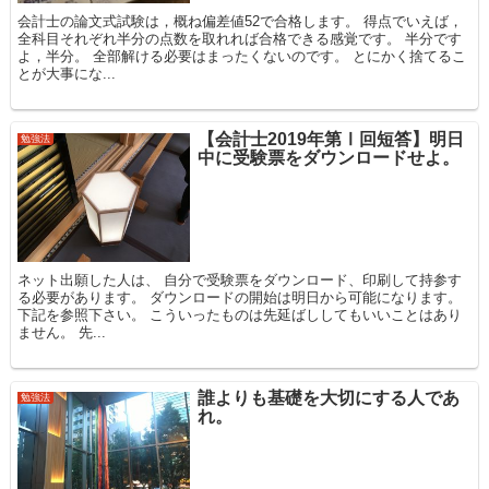
会計士の論文式試験は，概ね偏差値52で合格します。 得点でいえば，
全科目それぞれ半分の点数を取れれば合格できる感覚です。 半分です
よ，半分。 全部解ける必要はまったくないのです。 とにかく捨てるこ
とが大事にな...
【会計士2019年第Ⅰ回短答】明日
勉強法
中に受験票をダウンロードせよ。
ネット出願した人は、 自分で受験票をダウンロード、印刷して持参す
る必要があります。 ダウンロードの開始は明日から可能になります。
下記を参照下さい。 こういったものは先延ばししてもいいことはあり
ません。 先...
誰よりも基礎を大切にする人であ
勉強法
れ。