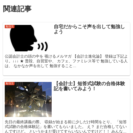
関連記事
自宅だからこそ声を出して勉強し
勉強法
よう
公認会計士の頭の中を 覗けるメルマガ 【会計士進化論】 登録は下記よ
り。↓↓↓ ★ 普段、自習室や、 カフェ、ファミレス等で 勉強している人
は、 なかなか声を出して 勉強すること...
【会計士】短答式試験の合格体験
勉強法
記を書いてみよう！
先日の最終講義の際、 収録が始まる前に少しだけ時間をとり、 「短答
式試験の合格体験記」を書いてもらいました。 え？ まだ合格してない
んですけど。 というかまだ受けてすらいないんですけど！！ みんな...